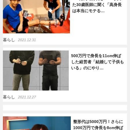
た30歳医師に聞く「高身長
は本当にモテる…
暮らし
エンタメ
連載一覧
暮らし
2021.12.31
500万円で身長を11cm伸ば
した経営者「結婚して子供も
いる」のにやり…
暮らし
2021.12.27
整形代は5000万円！さらに
1000万円で身長を8cm伸ば