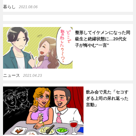
暮らし
2021.08.06
整形してイケメンになった同
級生と絶縁状態に…20代女
子が悔やむ“一言”
ニュース
2021.04.23
飲み会で見た「セコす
ぎる上司の呆れ返った
言動」