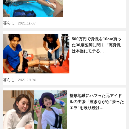
暮らし
2021.11.08
500万円で身長を10cm買っ
た30歳医師に聞く「高身長
は本当にモテる…
暮らし
2021.10.04
整形地獄にハマった元アイド
ルの主張「泣きながら“張った
エラ”を殴り続け…