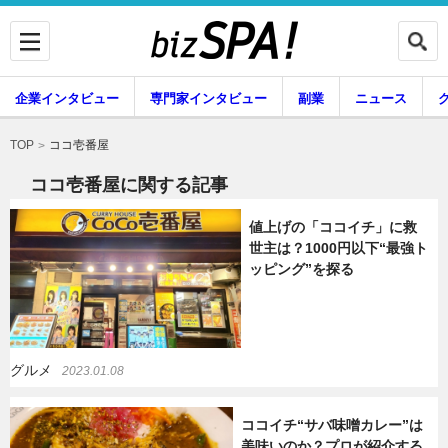
企業インタビュー
専門家インタビュー
副業
ニュース
暮らし
エンタメ
ココ壱番屋
TOP
ココ壱番屋に関する記事
値上げの「ココイチ」に救
企業インタビュー
専門家インタビュー
世主は？1000円以下“最強ト
ッピング”を探る
副業
ニュース
グルメ
2023.01.08
グルメ
スキル
ココイチ“サバ味噌カレー”は
美味いのか？プロが紹介する