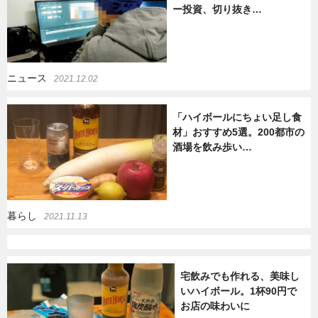
ー投資、切り抜き…
暮らし
エンタメ
ニュース
2021.12.02
連載一覧
「ハイボールにちょい足し食
材」おすすめ5選。200都市の
酒場を飲み歩い…
暮らし
2021.11.13
宅飲みでも作れる、美味し
いハイボール。1杯90円で
お店の味わいに