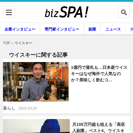
企業インタビュー
専門家インタビュー
副業
ニュース
暮らし
エンタメ
ウイスキー
TOP
ウイスキーに関する記事
1億円で落札も…日本産ウイス
企業インタビュー
専門家インタビュー
キーはなぜ海外で人気なの
か？美味しく飲むコ…
副業
ニュース
暮らし
2022.10.20
グルメ
スキル
月100万円超も狙える「高収
入副業」ベスト4。ウイスキ