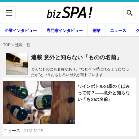
企業インタビュー
専門家インタビュー
副業
ニュース
暮らし
エンタメ
連載一覧
TOP
連載 意外と知らない「ものの名前」
どんなものにも名称があり、“なぜそう呼ばれるようになっ
たか”というおもしろい歴史が隠れています
企業インタビュー
専門家インタビュー
ワインボトルの底のくぼみ
って何？――意外と知らな
い「ものの名前」
副業
ニュース
グルメ
スキル
ニュース
2018.10.25