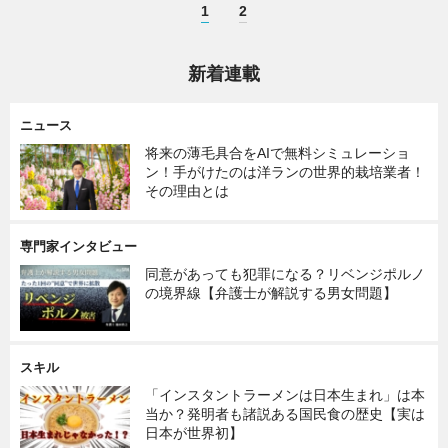
1
2
新着連載
ニュース
将来の薄毛具合をAIで無料シミュレーショ
ン！手がけたのは洋ランの世界的栽培業者！
その理由とは
専門家インタビュー
同意があっても犯罪になる？リベンジポルノ
の境界線【弁護士が解説する男女問題】
スキル
「インスタントラーメンは日本生まれ」は本
当か？発明者も諸説ある国民食の歴史【実は
日本が世界初】