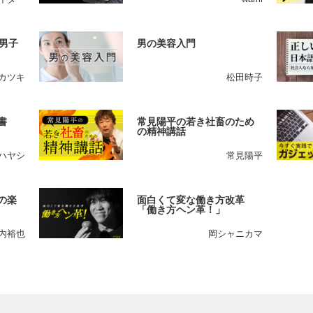
男子
男の美容入門
カツキ
松田時子
書
常見陽平の若き社畜のため
の精神講話
ハヤシ
常見陽平
の楽
面白くて変な働き方改革
「働き方ヘン革！」
内裕也
岡シャニカマ