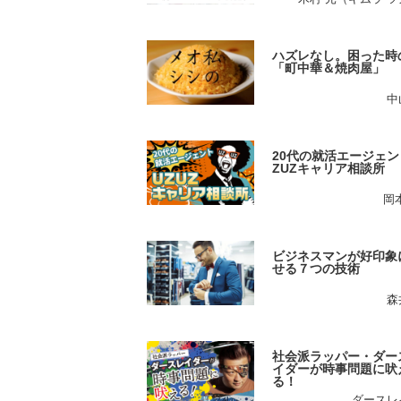
ハズレなし。困った時
「町中華＆焼肉屋」
中
20代の就活エージェン
ZUZキャリア相談所
岡
ビジネスマンが好印象
せる７つの技術
森
社会派ラッパー・ダー
イダーが時事問題に吠
る！
ダースレ