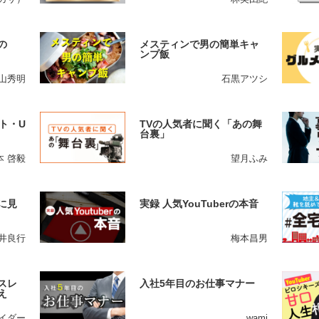
の
メスティンで男の簡単キャ
ンプ飯
山秀明
石黒アツシ
ト・U
TVの人気者に聞く「あの舞
台裏」
本 啓毅
望月ふみ
に見
実録 人気YouTuberの本音
井良行
梅本昌男
スレ
入社5年目のお仕事マナー
え
イダー
wami