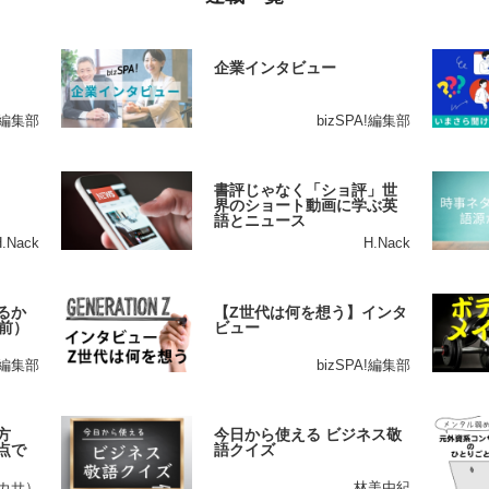
企業インタビュー
A!編集部
bizSPA!編集部
書評じゃなく「ショ評」世
界のショート動画に学ぶ英
語とニュース
H.Nack
H.Nack
るか
【Z世代は何を想う】インタ
前）
ビュー
A!編集部
bizSPA!編集部
方
今日から使える ビジネス敬
点で
語クイズ
ツカサ）
林美由紀