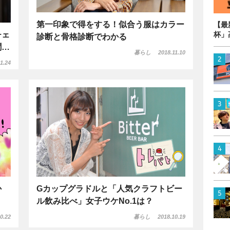
第一印象で得をする！似合う服はカラー
【最
チェ
杯」
診断と骨格診断でわかる
聞…
暮らし
2018.11.10
1.24
か
Gカップグラドルと「人気クラフトビー
ル飲み比べ」女子ウケNo.1は？
0.22
暮らし
2018.10.19