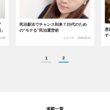
ザ
民泊新法でチャンス到来？20代のため
恵
間」
の“モテる”民泊運営術
す
7.08
ニュース
2018.05.21
1
2
連載一覧