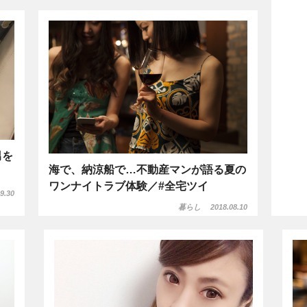
男を
海で、納涼船で…不動産マンが語る夏の
ワンナイトラブ体験／#全宅ツイ
9.30
暮らし
2018.08.10