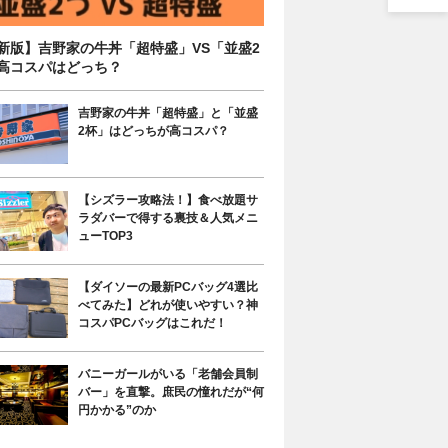
新版】吉野家の牛丼「超特盛」VS「並盛2
高コスパはどっち？
吉野家の牛丼「超特盛」と「並盛
2杯」はどっちが高コスパ？
【シズラー攻略法！】食べ放題サ
ラダバーで得する裏技＆人気メニ
ューTOP3
【ダイソーの最新PCバッグ4選比
べてみた】どれが使いやすい？神
コスパPCバッグはこれだ！
バニーガールがいる「老舗会員制
バー」を直撃。庶民の憧れだが“何
円かかる”のか