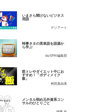
いまさら聞けないビジネス
用語
デジアート
時事ネタの英単語を語源か
ら学ぶ
bizSPA!編集部
筋トレやダイエット中にお
すすめ！「ボディメイク
飯」
袴田真由美
メンタル弱め元外資系コン
サルのひとりごと
伊藤 祐