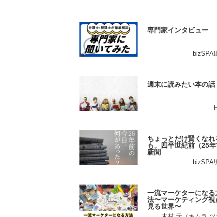
専門家インタビュー
bizSP
週末に読みたい本の話
ちょっとだけ賢くなれ
も。四半世紀前（25年
新聞
bizSP
一流マーケターになる
法〜マーケティング視
見る世界〜
木村 元（キムラ 