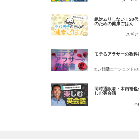
絶対ムリしない！20代
のための健康ごはん
スギア
モテるアラサーの教科
エン婚活エージェントの
同時通訳者・木内裕也
しむ英会話
木