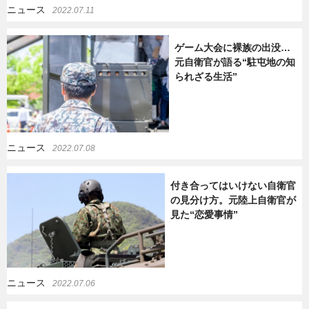
ニュース
2022.07.11
ゲーム大会に裸族の出没…
元自衛官が語る“駐屯地の知
られざる生活”
ニュース
2022.07.08
付き合ってはいけない自衛官
の見分け方。元陸上自衛官が
見た“恋愛事情”
ニュース
2022.07.06