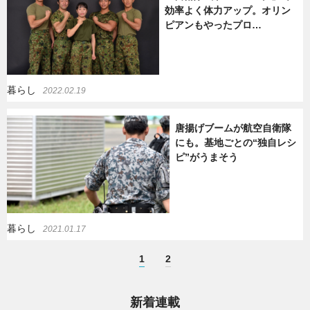
効率よく体力アップ。オリン
ピアンもやったプロ…
暮らし
2022.02.19
唐揚げブームが航空自衛隊
にも。基地ごとの“独自レシ
ピ”がうまそう
暮らし
2021.01.17
1
2
新着連載