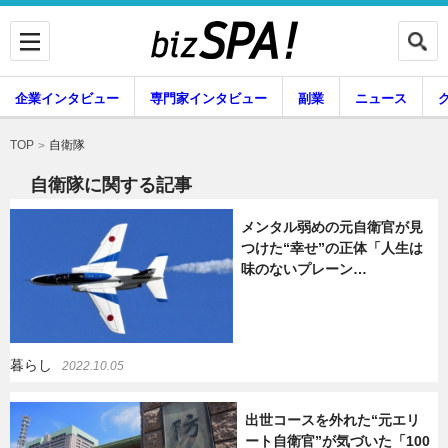
企業インタビュー
専門家インタビュー
副業
ニュース
暮らし
エンタメ
自衛隊
TOP
自衛隊に関する記事
メンタル弱めの元自衛官が見
企業インタビュー
専門家インタビュー
つけた“幸せ”の正体「人生は
味のないプレーン…
副業
ニュース
暮らし
2022.10.05
グルメ
スキル
出世コースを外れた“元エリ
ート自衛官”が気づいた「100