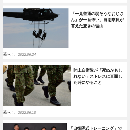
「一見普通の弱そうなおじさ
ん」が一番怖い。自衛隊員が
答えた驚きの理由
暮らし
2022.06.24
陸上自衛隊が「死ぬかもし
れない」ストレスに直面し
た時にやること
暮らし
2022.06.18
「自衛隊式トレーニング」で