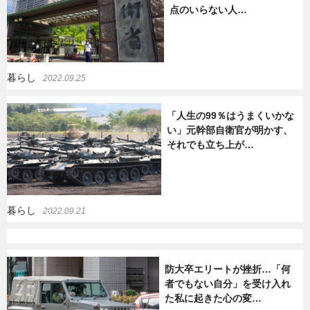
点のいらない人…
暮らし
エンタメ
暮らし
2022.09.25
連載一覧
「人生の99％はうまくいかな
い」元幹部自衛官が明かす、
それでも立ち上が…
暮らし
2022.09.21
防大卒エリートが挫折…「何
者でもない自分」を受け入れ
た私に起きた心の変…