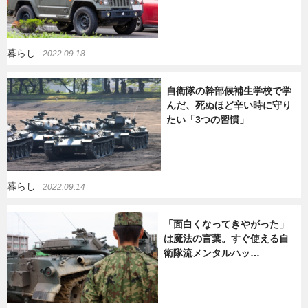
暮らし
2022.09.18
自衛隊の幹部候補生学校で学
んだ、死ぬほど辛い時に守り
たい「3つの習慣」
暮らし
2022.09.14
「面白くなってきやがった」
は魔法の言葉。すぐ使える自
衛隊流メンタルハッ…