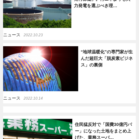
力発電を選ぶべき理…
暮らし
エンタメ
ニュース
2022.10.23
連載一覧
“地球温暖化”の専門家が生
んだ超巨大「脱炭素ビジネ
ス」の裏側
ニュース
2022.10.14
住民猛反対で「国費30億円パ
ー」になった土地をまとめ上
げた、業務スーパ…