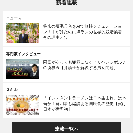
新着連載
ニュース
将来の薄毛具合をAIで無料シミュレーショ
ン！手がけたのは洋ランの世界的栽培業者！
その理由とは
専門家インタビュー
同意があっても犯罪になる？リベンジポルノ
の境界線【弁護士が解説する男女問題】
スキル
「インスタントラーメンは日本生まれ」は本
当か？発明者も諸説ある国民食の歴史【実は
日本が世界初】
連載一覧へ