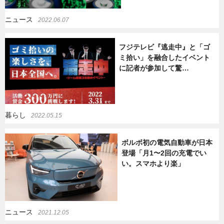
ニュース
2022.06.07
フジテレビ『逃走中』と「ゴ
ミ拾い」を融合したイベント
に記者が参加して驚…
暮らし
2022.05.15
ボルボ初の電気自動車が日本
登場「月1〜2回の充電でい
い。スマホより楽」
ニュース
2021.12.05