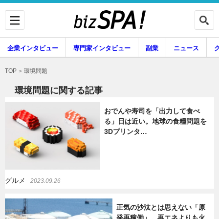
企業インタビュー
専門家インタビュー
副業
ニュース
暮らし
エンタメ
環境問題
TOP
環境問題に関する記事
おでんや寿司を「出力して食べ
企業インタビュー
専門家インタビュー
る」日は近い。地球の食糧問題を
3Dプリンタ…
副業
ニュース
グルメ
2023.09.26
グルメ
スキル
正気の沙汰とは思えない「原
発再稼働」。再エネよりも火