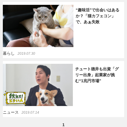
“趣味活”で出会いはある
か？「猫カフェコン」
で、あぁ失敗
暮らし
2019.07.30
チュート徳井も出資「グ
リー出身」起業家が挑
む“1兆円市場”
ニュース
2019.07.14
1