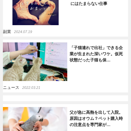
にはたまらない仕事
暮らし
エンタメ
副業
2024.07.19
連載一覧
「子猫連れで出社」できる企
業が生まれた深いワケ。仮死
状態だった子猫も保…
ニュース
2022.03.21
父が急に高熱を出して入院。
原因はオウム？ペット購入時
の注意点を専門家が…