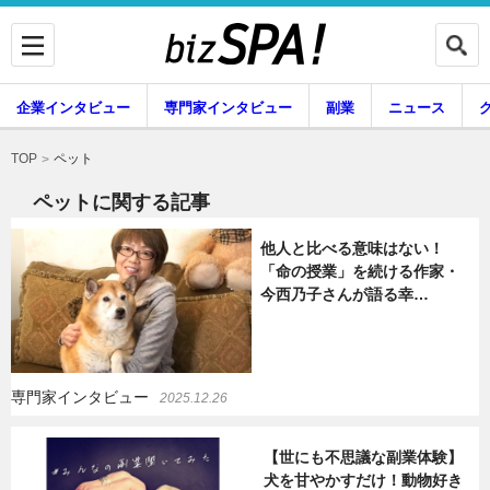
企業インタビュー
専門家インタビュー
副業
ニュース
暮らし
エンタメ
ペット
TOP
ペットに関する記事
他人と比べる意味はない！
企業インタビュー
専門家インタビュー
「命の授業」を続ける作家・
今西乃子さんが語る幸…
副業
ニュース
専門家インタビュー
2025.12.26
グルメ
スキル
【世にも不思議な副業体験】
犬を甘やかすだけ！動物好き