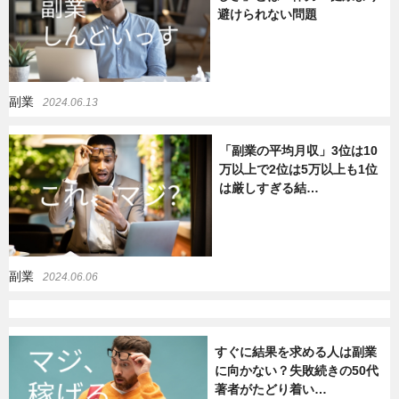
避けられない問題
暮らし
エンタメ
副業
2024.06.13
連載一覧
「副業の平均月収」3位は10
万以上で2位は5万以上も1位
は厳しすぎる結…
副業
2024.06.06
すぐに結果を求める人は副業
に向かない？失敗続きの50代
著者がたどり着い…