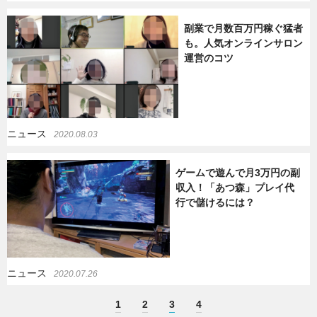
副業で月数百万円稼ぐ猛者
も。人気オンラインサロン
運営のコツ
ニュース
2020.08.03
ゲームで遊んで月3万円の副
収入！「あつ森」プレイ代
行で儲けるには？
ニュース
2020.07.26
1
2
3
4