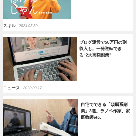
スキル
2024.05.30
ブログ運営で50万円の副
収入も。一発逆転でき
る“2大高額副業”
ニュース
2020.09.17
自宅でできる「頭脳系副
業」3選。ラノベ作家、家
庭教師etc.