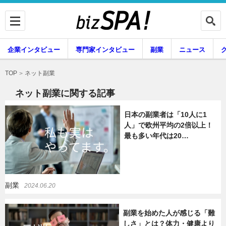
企業インタビュー
専門家インタビュー
副業
ニュース
暮らし
エンタメ
ネット副業
TOP
ネット副業に関する記事
日本の副業者は「10人に1
企業インタビュー
専門家インタビュー
人」で欧州平均の2倍以上！
最も多い年代は20…
副業
ニュース
副業
2024.06.20
グルメ
スキル
副業を始めた人が感じる「難
しさ」とは？体力・健康より