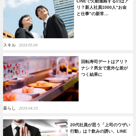
LINEで欠勤連絡するのはア
リ？新人社員1000人“お金
と仕事”の新常…
スキル
2019.05.04
回転寿司デートはアリ？
ナシ？男女で意外な差が
つく結果に
暮らし
2019.04.23
20代社員が思う「上司のウザい
行動」は？飲みの誘い、LINE