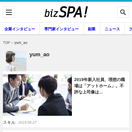
企業インタビュー
専門家インタビュー
副業
ニュース
暮らし
エンタメ
yum_ao
TOP
yum_ao
企業インタビュー
専門家インタビュー
2019年新入社員、理想の職
場は「アットホーム」。不
評な上司像は…
副業
ニュース
グルメ
スキル
スキル
2019.06.27