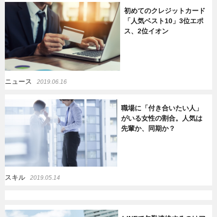
初めてのクレジットカード
暮らし
エンタメ
「人気ベスト10」3位エポ
ス、2位イオン
連載一覧
ニュース
2019.06.16
職場に「付き合いたい人」
がいる女性の割合。人気は
先輩か、同期か？
スキル
2019.05.14