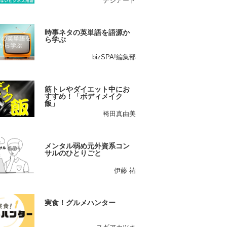
デジアート
時事ネタの英単語を語源か
ら学ぶ
bizSPA!編集部
筋トレやダイエット中にお
すすめ！「ボディメイク
飯」
袴田真由美
メンタル弱め元外資系コン
サルのひとりごと
伊藤 祐
実食！グルメハンター