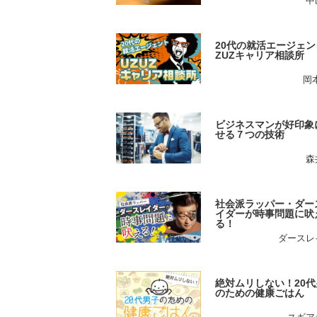
中
20代の就活エージェン
ZUZキャリア相談所
岡
ビジネスマンが好印象
せる７つの技術
森
社会派ラッパー・ダー
イダーが時事問題に吠
る！
ダースレ
絶対ムリしない！20代
のための健康ごはん