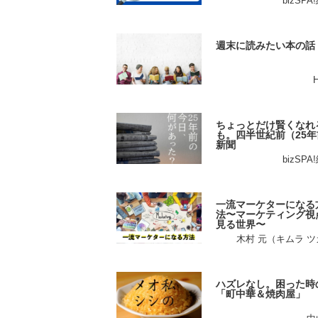
bizSP
週末に読みたい本の話
ちょっとだけ賢くなれ
も。四半世紀前（25年
新聞
bizSP
一流マーケターになる
法〜マーケティング視
見る世界〜
木村 元（キムラ 
ハズレなし。困った時
「町中華＆焼肉屋」