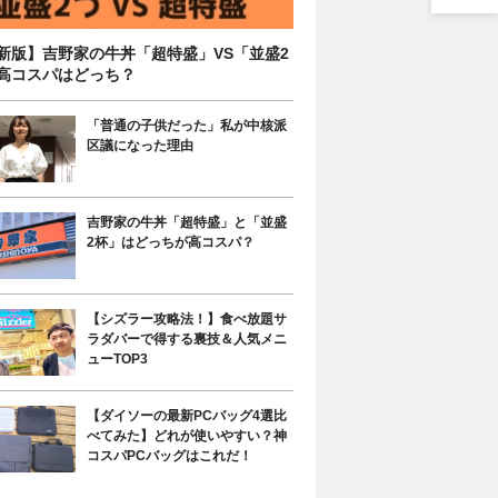
新版】吉野家の牛丼「超特盛」VS「並盛2
高コスパはどっち？
「普通の子供だった」私が中核派
区議になった理由
吉野家の牛丼「超特盛」と「並盛
2杯」はどっちが高コスパ？
【シズラー攻略法！】食べ放題サ
ラダバーで得する裏技＆人気メニ
ューTOP3
【ダイソーの最新PCバッグ4選比
べてみた】どれが使いやすい？神
コスパPCバッグはこれだ！