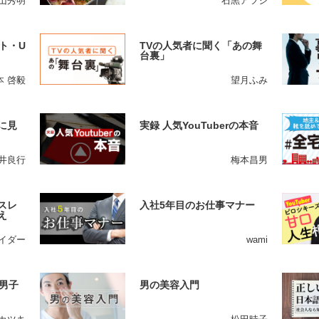
山秀明
石黒アツシ
ト・U
TVの人気者に聞く「あの舞
台裏」
本 啓毅
望月ふみ
に見
実録 人気YouTuberの本音
井良行
梅本昌男
スレ
入社5年目のお仕事マナー
え
イダー
wami
男子
男の美容入門