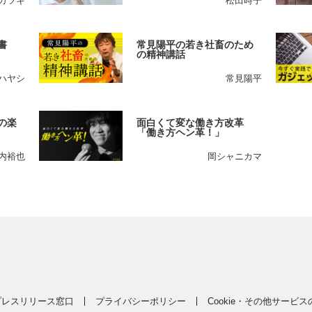
カツキ
松田時子
書
常見陽平の若き社畜のため
の精神講話
ハヤシ
常見陽平
の楽
面白くて変な働き方改革
「働き方ヘン革！」
内裕也
岡シャニカマ
プレスリリース窓口
プライバシーポリシー
Cookie・その他サービ