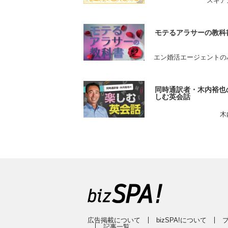
スギア
モテるアラサーの教科
エン婚活エージェントの
同時通訳者・木内裕也
しむ英会話
木
広告掲載について
bizSPA!について
記事一覧