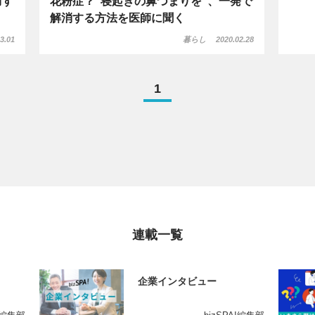
防す
花粉症？“寝起きの鼻づまりを”、一発で
解消する方法を医師に聞く
3.01
暮らし
2020.02.28
1
連載一覧
企業インタビュー