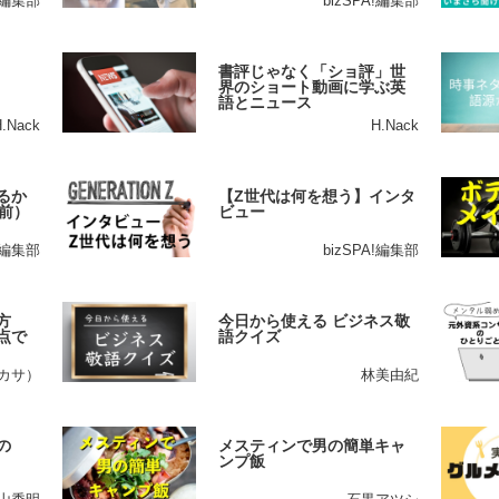
A!編集部
bizSPA!編集部
書評じゃなく「ショ評」世
界のショート動画に学ぶ英
語とニュース
H.Nack
H.Nack
るか
【Z世代は何を想う】インタ
前）
ビュー
A!編集部
bizSPA!編集部
方
今日から使える ビジネス敬
点で
語クイズ
ツカサ）
林美由紀
の
メスティンで男の簡単キャ
ンプ飯