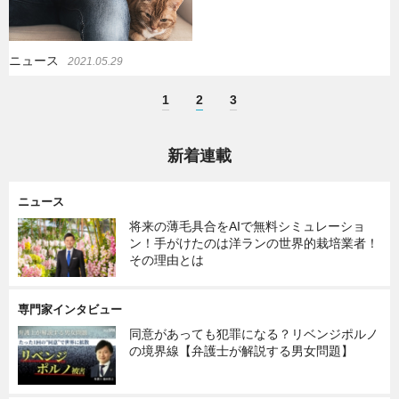
ニュース
2021.05.29
1
2
3
新着連載
ニュース
将来の薄毛具合をAIで無料シミュレーショ
ン！手がけたのは洋ランの世界的栽培業者！
その理由とは
専門家インタビュー
同意があっても犯罪になる？リベンジポルノ
の境界線【弁護士が解説する男女問題】