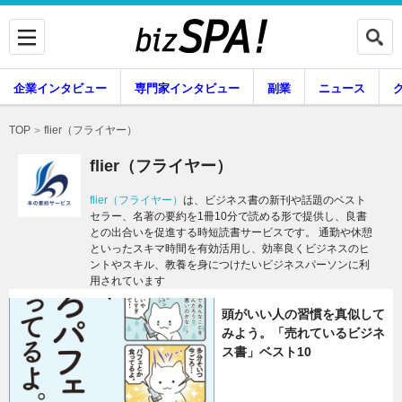
企業インタビュー
専門家インタビュー
副業
ニュース
暮らし
エンタメ
flier（フライヤー）
TOP
flier（フライヤー）
flier（フライヤー）
は、ビジネス書の新刊や話題のベスト
セラー、名著の要約を1冊10分で読める形で提供し、良書
企業インタビュー
専門家インタビュー
との出合いを促進する時短読書サービスです。 通勤や休憩
といったスキマ時間を有効活用し、効率良くビジネスのヒ
ントやスキル、教養を身につけたいビジネスパーソンに利
用されています
副業
ニュース
頭がいい人の習慣を真似して
みよう。「売れているビジネ
ス書」ベスト10
グルメ
スキル