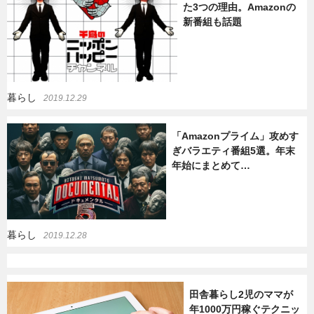
た3つの理由。Amazonの
新番組も話題
暮らし
エンタメ
連載一覧
暮らし
2019.12.29
「Amazonプライム」攻めす
ぎバラエティ番組5選。年末
年始にまとめて…
暮らし
2019.12.28
田舎暮らし2児のママが
年1000万円稼ぐテクニッ