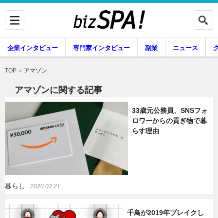
企業インタビュー
専門家インタビュー
副業
ニュース
暮らし
エンタメ
アマゾン
TOP
アマゾンに関する記事
33歳元公務員、SNSフォ
企業インタビュー
専門家インタビュー
ロワーからの貢ぎ物で暮
らす理由
副業
ニュース
暮らし
2020.02.21
グルメ
スキル
千鳥が2019年ブレイクし