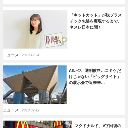
「キットカット」が脱プラス
チック包装を実現するまで。
ネスレ日本に聞く
ニュース
2019.12.24
AIレジ、透明飲料…コミケだ
けじゃない「ビッグサイト」
の展示会で近未来…
ニュース
2018.09.12
マクドナルド、V字回復の