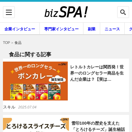
企業インタビュー
専門家インタビュー
副業
ニュース
暮らし
エンタメ
食品
TOP
食品に関する記事
レトルトカレーは関西発！世
企業インタビュー
専門家インタビュー
界一のロングセラー商品を生
んだ企業は？【実は…
副業
ニュース
スキル
2025.07.04
グルメ
スキル
雪印100年の歴史を支えた
「とろけるチーズ」誕生秘話