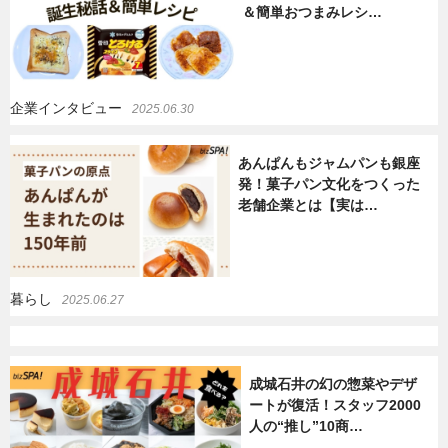
＆簡単おつまみレシ…
暮らし
エンタメ
企業インタビュー
2025.06.30
連載一覧
あんぱんもジャムパンも銀座
発！菓子パン文化をつくった
老舗企業とは【実は…
暮らし
2025.06.27
成城石井の幻の惣菜やデザ
ートが復活！スタッフ2000
人の“推し”10商…