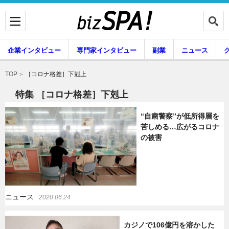
企業インタビュー
専門家インタビュー
副業
ニュース
暮らし
エンタメ
［コロナ格差］下剋上
TOP
特集 ［コロナ格差］下剋上
“自粛警察”が低所得層を
企業インタビュー
専門家インタビュー
苦しめる…広がるコロナ
の被害
副業
ニュース
ニュース
2020.06.24
グルメ
スキル
カジノで106億円を溶かした