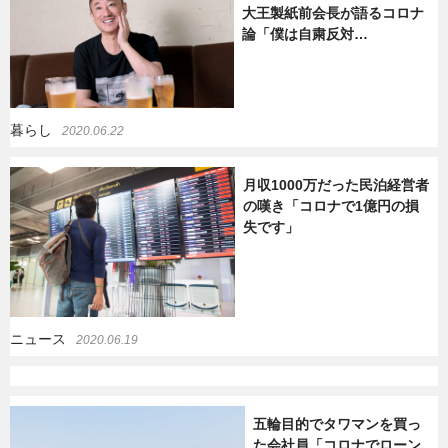
大王製紙前会長が語るコロナ
論「僕は自粛反対…
暮らし
エンタメ
連載一覧
暮らし
2020.06.22
月収1000万だった民泊経営者
の嘆き「コロナで1億円の損
失です」
ニュース
2020.06.19
五輪目的でタワマンを買っ
た会社員「コロナでローン