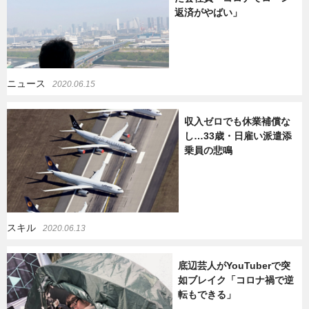
返済がやばい」
ニュース
2020.06.15
収入ゼロでも休業補償な
し…33歳・日雇い派遣添
乗員の悲鳴
スキル
2020.06.13
底辺芸人がYouTuberで突
如ブレイク「コロナ禍で逆
転もできる」