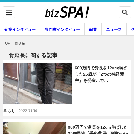
企業インタビュー
専門家インタビュー
副業
ニュース
暮らし
エンタメ
骨延長
TOP
骨延長に関する記事
600万円で身長を12cm伸ば
企業インタビュー
専門家インタビュー
した25歳が「2つの神経障
害」を発症…で…
副業
ニュース
暮らし
2022.03.30
グルメ
スキル
600万円で身長を12cm伸ばした
25歳男性「手術費用は副業note