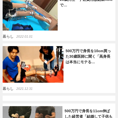
で…
暮らし
エンタメ
連載一覧
暮らし
2022.01.01
500万円で身長を10cm買っ
た30歳医師に聞く「高身長
は本当にモテる…
暮らし
2021.12.31
500万円で身長を11cm伸ば
した経営者「結婚して子供も