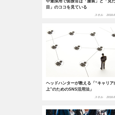
中途採用で面接官は「服装」と「見
目」のココを見ている
スキル
2018.0
ヘッドハンターが教える「“キャリア
上”のためのSNS活用法」
スキル
2018.0