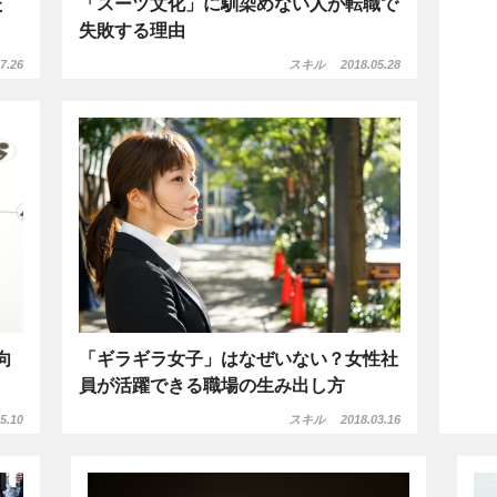
た
「スーツ文化」に馴染めない人が転職で
失敗する理由
7.26
スキル
2018.05.28
向
「ギラギラ女子」はなぜいない？女性社
員が活躍できる職場の生み出し方
5.10
スキル
2018.03.16