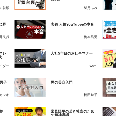
本 啓毅
望月ふみ
に見
実録 人気YouTuberの本音
井良行
梅本昌男
スレ
入社5年目のお仕事マナー
え
イダー
wami
男子
男の美容入門
カツキ
松田時子
書
常見陽平の若き社畜のため
の精神講話