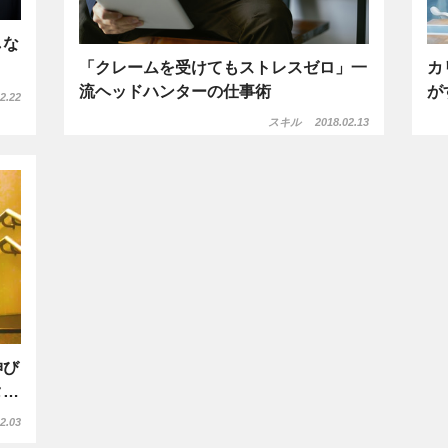
しな
「クレームを受けてもストレスゼロ」一
カ
流ヘッドハンターの仕事術
が
2.22
スキル
2018.02.13
伸び
タ…
2.03