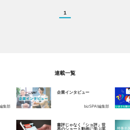
1
連載一覧
企業インタビュー
A!編集部
bizSPA!編集部
書評じゃなく「ショ評」世
界のショート動画に学ぶ英