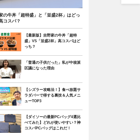
家の牛丼「超特盛」と「並盛2杯」はどっ
高コスパ？
【最新版】吉野家の牛丼「超特
盛」VS「並盛2杯」高コスパはど
っち？
「普通の子供だった」私が中核派
区議になった理由
【シズラー攻略法！】食べ放題サ
ラダバーで得する裏技＆人気メニ
ューTOP3
【ダイソーの最新PCバッグ4選比
べてみた】どれが使いやすい？神
コスパPCバッグはこれだ！