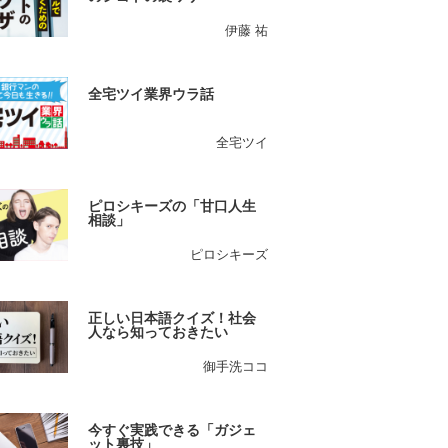
伊藤 祐
全宅ツイ業界ウラ話
全宅ツイ
ピロシキーズの「甘口人生
相談」
ピロシキーズ
正しい日本語クイズ！社会
人なら知っておきたい
御手洗ココ
今すぐ実践できる「ガジェ
ット裏技」