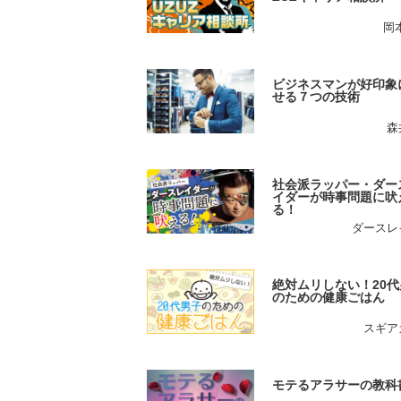
岡
ビジネスマンが好印象
せる７つの技術
森
社会派ラッパー・ダー
イダーが時事問題に吠
る！
ダースレ
絶対ムリしない！20代
のための健康ごはん
スギア
モテるアラサーの教科