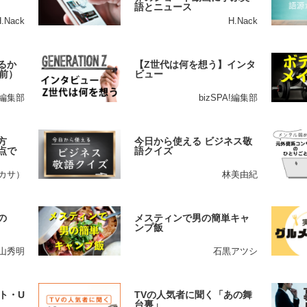
語とニュース
H.Nack
H.Nack
るか
【Z世代は何を想う】インタ
前）
ビュー
A!編集部
bizSPA!編集部
方
今日から使える ビジネス敬
点で
語クイズ
ツカサ）
林美由紀
の
メスティンで男の簡単キャ
ンプ飯
山秀明
石黒アツシ
ト・U
TVの人気者に聞く「あの舞
台裏」