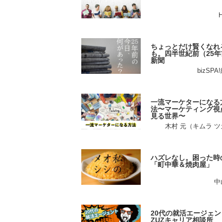
ちょっとだけ賢くなれ
も。四半世紀前（25年
新聞
bizSP
一流マーケターになる
法〜マーケティング視
見る世界〜
木村 元（キムラ 
ハズレなし。困った時
「町中華＆焼肉屋」
中
20代の就活エージェン
ZUZキャリア相談所