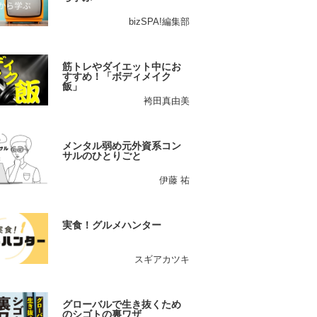
bizSPA!編集部
筋トレやダイエット中にお
すすめ！「ボディメイク
飯」
袴田真由美
メンタル弱め元外資系コン
サルのひとりごと
伊藤 祐
実食！グルメハンター
スギアカツキ
グローバルで生き抜くため
のシゴトの裏ワザ