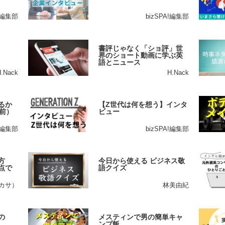
A!編集部
bizSPA!編集部
書評じゃなく「ショ評」世
界のショート動画に学ぶ英
語とニュース
H.Nack
H.Nack
るか
【Z世代は何を想う】インタ
前）
ビュー
A!編集部
bizSPA!編集部
方
今日から使える ビジネス敬
点で
語クイズ
ツカサ）
林美由紀
の
メスティンで男の簡単キャ
ンプ飯