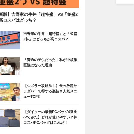
新版】吉野家の牛丼「超特盛」VS「並盛2
高コスパはどっち？
吉野家の牛丼「超特盛」と「並盛
2杯」はどっちが高コスパ？
「普通の子供だった」私が中核派
区議になった理由
【シズラー攻略法！】食べ放題サ
ラダバーで得する裏技＆人気メニ
ューTOP3
【ダイソーの最新PCバッグ4選比
べてみた】どれが使いやすい？神
コスパPCバッグはこれだ！