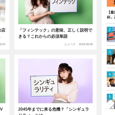
【最
杯」
の店
「フィンテック」の意味、正しく説明で
…
きる？これからの必須単語
9.01
ニュース
2019.08.08
V
2045年までに来る危機？「シンギュラ