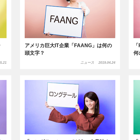
ラ
アメリカ巨大IT企業「FAANG」は何の
「
頭文字？
何
5.21
ニュース
2019.04.24