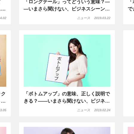
て
「ロングテール」ってどういう意味？―
「
ス…
―いまさら聞けない、ビジネスシーン…
で
4.02
ニュース
2019.03.22
ック
「ボトムアップ」の意味、正しく説明で
さ…
きる？――いまさら聞けない、ビジネ…
3.05
ニュース
2019.02.24