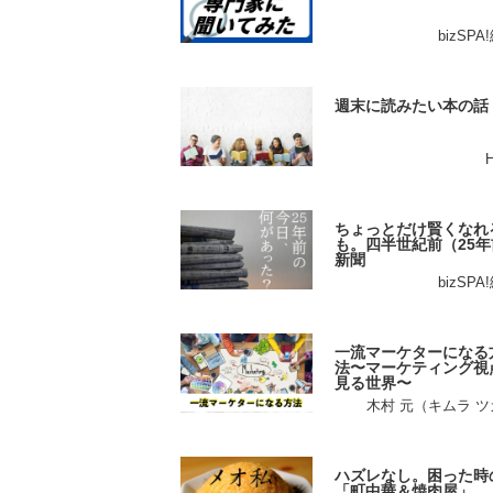
bizSP
週末に読みたい本の話
ちょっとだけ賢くなれ
も。四半世紀前（25年
新聞
bizSP
一流マーケターになる
法〜マーケティング視
見る世界〜
木村 元（キムラ 
ハズレなし。困った時
「町中華＆焼肉屋」