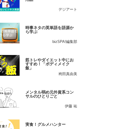
デジアート
時事ネタの英単語を語源か
ら学ぶ
bizSPA!編集部
筋トレやダイエット中にお
すすめ！「ボディメイク
飯」
袴田真由美
メンタル弱め元外資系コン
サルのひとりごと
伊藤 祐
実食！グルメハンター