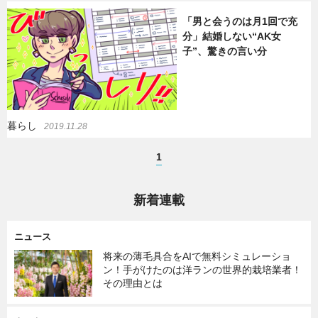
「男と会うのは月1回で充
暮らし
エンタメ
分」結婚しない“AK女
子”、驚きの言い分
連載一覧
暮らし
2019.11.28
1
新着連載
ニュース
将来の薄毛具合をAIで無料シミュレーショ
ン！手がけたのは洋ランの世界的栽培業者！
その理由とは