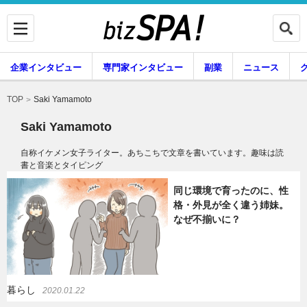
企業インタビュー
専門家インタビュー
副業
ニュース
暮らし
エンタメ
Saki Yamamoto
TOP
Saki Yamamoto
自称イケメン女子ライター。あちこちで文章を書いています。趣味は読
書と音楽とタイピング
企業インタビュー
専門家インタビュー
同じ環境で育ったのに、性
格・外見が全く違う姉妹。
なぜ不揃いに？
副業
ニュース
グルメ
スキル
暮らし
2020.01.22