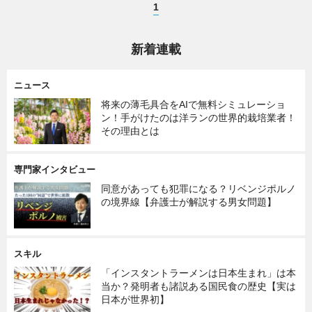
1
暮らし
エンタメ
新着連載
連載一覧
ニュース
将来の薄毛具合をAIで無料シミュレーショ
ン！手がけたのは洋ランの世界的栽培業者！
その理由とは
専門家インタビュー
同意があっても犯罪になる？リベンジポルノ
の境界線【弁護士が解説する男女問題】
スキル
「インスタントラーメンは日本生まれ」は本
当か？発明者も諸説ある国民食の歴史【実は
日本が世界初】