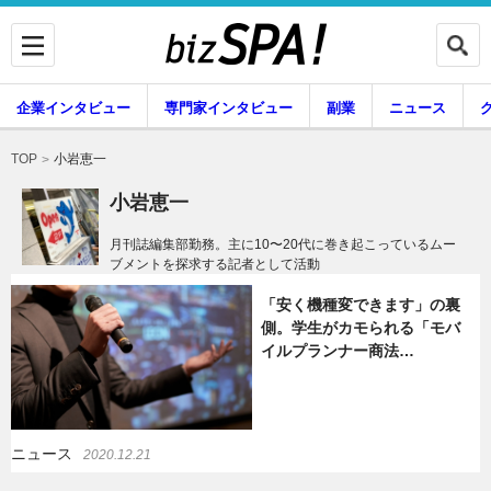
企業インタビュー
専門家インタビュー
副業
ニュース
暮らし
エンタメ
小岩恵一
TOP
小岩恵一
月刊誌編集部勤務。主に10〜20代に巻き起こっているムー
ブメントを探求する記者として活動
企業インタビュー
専門家インタビュー
「安く機種変できます」の裏
側。学生がカモられる「モバ
イルプランナー商法…
副業
ニュース
グルメ
スキル
ニュース
2020.12.21