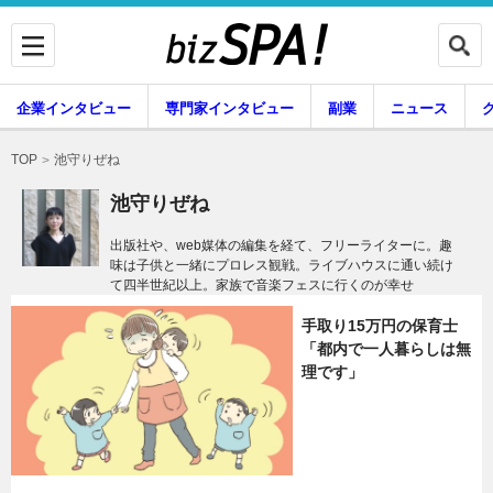
企業インタビュー
専門家インタビュー
副業
ニュース
暮らし
エンタメ
池守りぜね
TOP
池守りぜね
出版社や、web媒体の編集を経て、フリーライターに。趣
味は子供と一緒にプロレス観戦。ライブハウスに通い続け
企業インタビュー
専門家インタビュー
て四半世紀以上。家族で音楽フェスに行くのが幸せ
手取り15万円の保育士
「都内で一人暮らしは無
副業
ニュース
理です」
グルメ
スキル