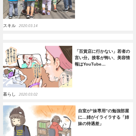
スキル
2020.03.14
「百貨店に行かない」若者の
言い分。接客が怖い、美容情
報はYouTube…
暮らし
2020.03.02
自室が“妹専用”の勉強部屋
に…姉がイライラする「姉
妹の待遇差」