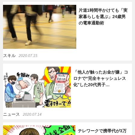
片道1時間半かけても「実
家暮らしを選ぶ」24歳男
の電車通勤術
スキル
2020.07.15
「他人が触ったお金が嫌」コ
ロナで“完全キャッシュレス
化”した20代男子…
ニュース
2020.07.14
テレワークで携帯代が3万