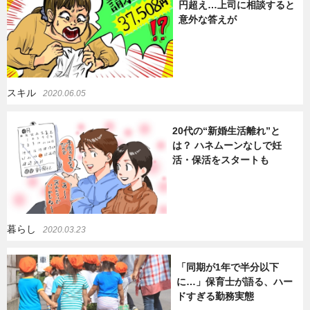
円超え…上司に相談すると
意外な答えが
スキル
2020.06.05
20代の“新婚生活離れ”と
は？ ハネムーンなしで妊
活・保活をスタートも
暮らし
2020.03.23
「同期が1年で半分以下
に…」保育士が語る、ハー
ドすぎる勤務実態