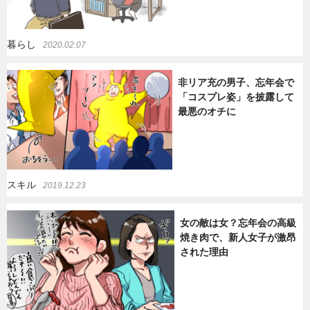
暮らし
2020.02.07
非リア充の男子、忘年会で
「コスプレ姿」を披露して
最悪のオチに
スキル
2019.12.23
女の敵は女？忘年会の高級
焼き肉で、新人女子が激昂
された理由