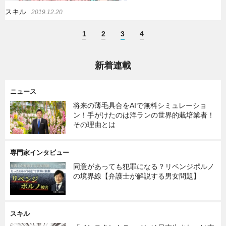
スキル
2019.12.20
1
2
3
4
新着連載
ニュース
将来の薄毛具合をAIで無料シミュレーショ
ン！手がけたのは洋ランの世界的栽培業者！
その理由とは
専門家インタビュー
同意があっても犯罪になる？リベンジポルノ
の境界線【弁護士が解説する男女問題】
スキル