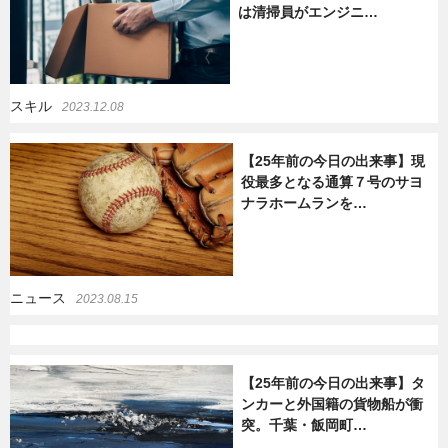
は清掃員がエンジニ…
暮らし
エンタメ
スキル
2023.12.08
連載一覧
【25年前の今日の出来事】現
役最多となる通算７号のサヨ
ナラホームランを…
ニュース
2023.08.15
【25年前の今日の出来事】タ
ンカーと外国籍の貨物船が衝
突。千葉・飯岡町…