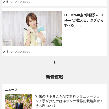
スキル
2022.10.19
TOEIC940点“学習系YouT
uber”が教える、タダから
学べる「…
スキル
2022.10.10
1
新着連載
ニュース
将来の薄毛具合をAIで無料シミュレーショ
ン！手がけたのは洋ランの世界的栽培業者！
その理由とは