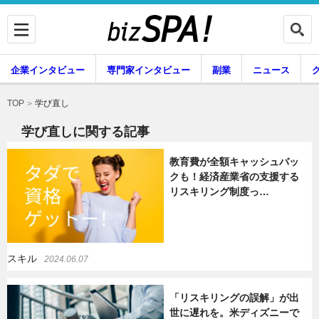
企業インタビュー
専門家インタビュー
副業
ニュース
暮らし
エンタメ
学び直し
TOP
学び直しに関する記事
教育費が全額キャッシュバッ
企業インタビュー
専門家インタビュー
クも！経済産業省の支援する
リスキリング制度っ…
副業
ニュース
スキル
2024.06.07
グルメ
スキル
「リスキリングの誤解」が出
世に遅れを。米ディズニーで