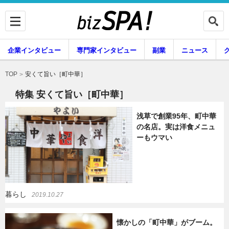
企業インタビュー
専門家インタビュー
副業
ニュース
暮らし
エンタメ
安くて旨い［町中華］
TOP
特集 安くて旨い［町中華］
浅草で創業95年、町中華
企業インタビュー
専門家インタビュー
の名店。実は洋食メニュ
ーもウマい
副業
ニュース
暮らし
2019.10.27
グルメ
スキル
懐かしの「町中華」がブーム。