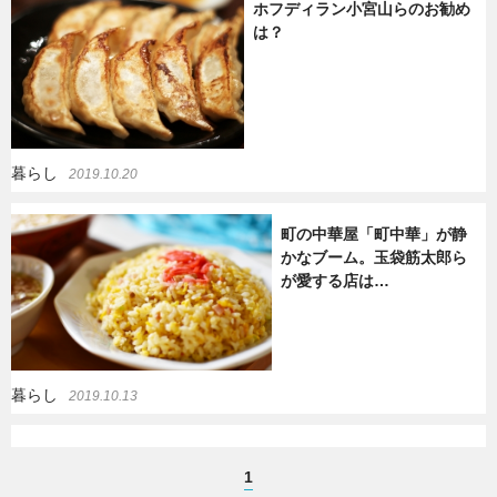
ホフディラン小宮山らのお勧め
は？
暮らし
エンタメ
連載一覧
暮らし
2019.10.20
町の中華屋「町中華」が静
かなブーム。玉袋筋太郎ら
が愛する店は…
暮らし
2019.10.13
1