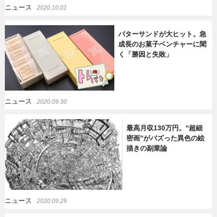
ニュース
2020.10.01
暮らし
エンタメ
バターサンドが大ヒット。急
成長のお菓子ベンチャーに聞
く「勝因と失敗」
連載一覧
ニュース
2020.09.30
最高月収130万円。“超細
密画”がバズった異色の絵
描きの副業論
ニュース
2020.09.29