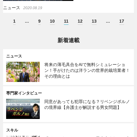
ニュース
2020.08.19
1
…
9
10
11
12
13
…
17
新着連載
ニュース
将来の薄毛具合をAIで無料シミュレーショ
ン！手がけたのは洋ランの世界的栽培業者！
その理由とは
専門家インタビュー
同意があっても犯罪になる？リベンジポルノ
の境界線【弁護士が解説する男女問題】
スキル