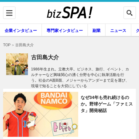
企業インタビュー
専門家インタビュー
副業
ニュース
暮らし
エンタメ
古田島大介
TOP
古田島大介
1986年生まれ。立教大卒。ビジネス、旅行、イベント、カ
ルチャーなど興味関心の湧く分野を中心に執筆活動を行
企業インタビュー
専門家インタビュー
う。社会のA面B面、メジャーからアンダーまで足を運び、
現場で知ることを大切にしている
なぜ34年も売れ続けるの
副業
ニュース
か。野球ゲーム「ファミス
タ」開発秘話
グルメ
スキル