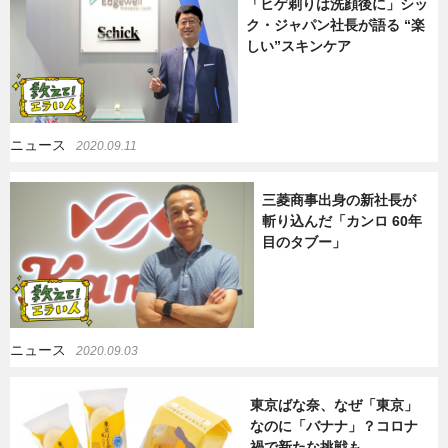
「ヒゲ剃りは洗顔後に」シッ
ク・ジャパン社長が語る “楽
しい”スキンケア
ニュース
2020.09.11
三菱商事出身の新社長が
斬り込んだ「カンロ 60年
目のタブー」
ニュース
2020.09.03
東京ばな奈、なぜ「東京」
なのに「バナナ」？コロナ
禍で新たな挑戦も