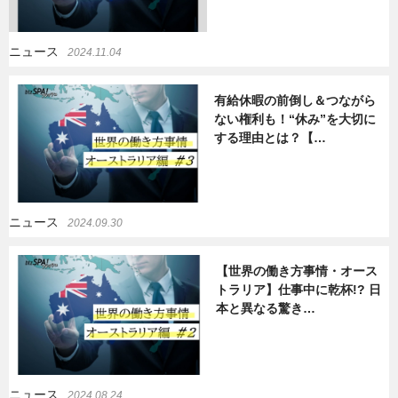
暮らし
エンタメ
ニュース
2024.11.04
有給休暇の前倒し＆つながら
連載一覧
ない権利も！“休み”を大切に
する理由とは？【…
ニュース
2024.09.30
【世界の働き方事情・オース
トラリア】仕事中に乾杯!? 日
本と異なる驚き…
ニュース
2024.08.24