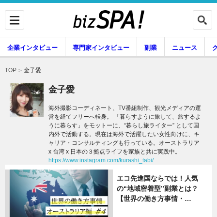
企業インタビュー
専門家インタビュー
副業
ニュース
暮らし
エンタメ
金子愛
TOP
金子愛
海外撮影コーディネート、TV番組制作、観光メディアの運
営を経てフリーへ転身。 「暮らすように旅して、旅するよ
企業インタビュー
専門家インタビュー
うに暮らす」をモットーに、“暮らし旅ライター” として国
内外で活動する。現在は海外で活躍したい女性向けに、キ
ャリア・コンサルティングも行っている。オーストラリア
x 台湾 x 日本の３拠点ライフを家族と共に実践中。
副業
ニュース
https://www.instagram.com/kurashi_tabi/
エコ先進国ならでは！人気
の“地域密着型”副業とは？
グルメ
スキル
【世界の働き方事情・…